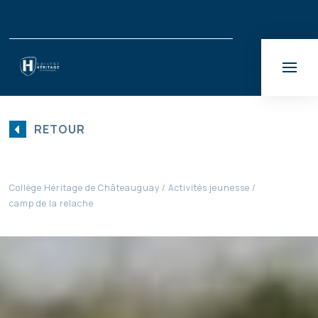
RETOUR
Collège Héritage de Châteauguay
Activités jeunesse
camp de la relache