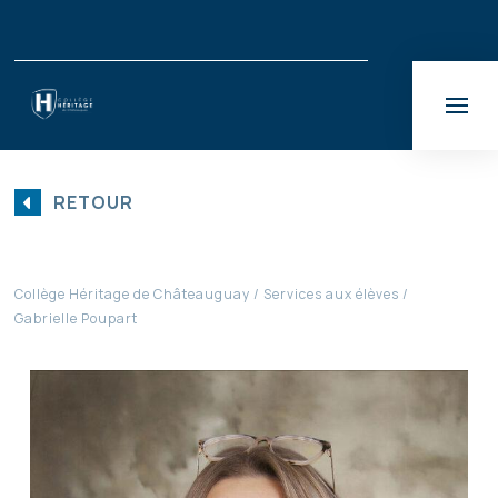
RETOUR
Collège Héritage de Châteauguay
Services aux élèves
Gabrielle Poupart