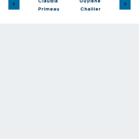
Claudia
Guylène
Primeau
Chailler